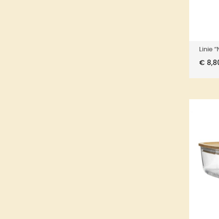
Linie 
€
8,8