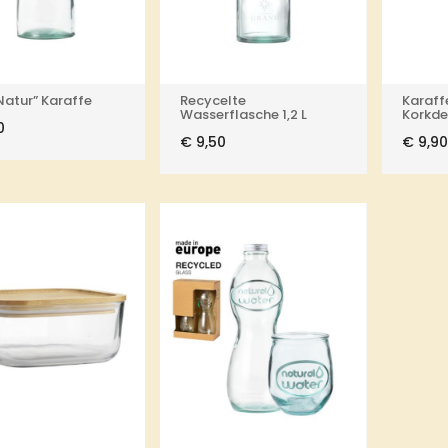
“Natur” Karaffe
Recycelte
Karaff
Wasserflasche 1,2 L
Korkde
0
€
9,50
€
9,90