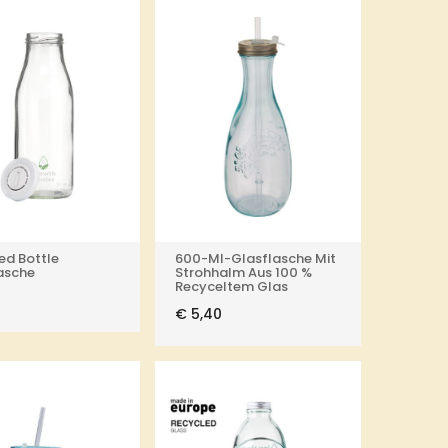
ed Bottle
600-Ml-Glasflasche Mit
lasche
Strohhalm Aus 100 %
Recyceltem Glas
0
€
5,40