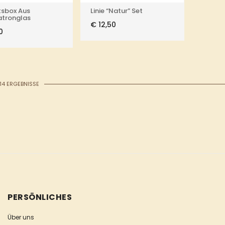
tsbox Aus
Linie “Natur” Set
atronglas
€
12,50
0
 14 ERGEBNISSE
PERSÖNLICHES
Über uns