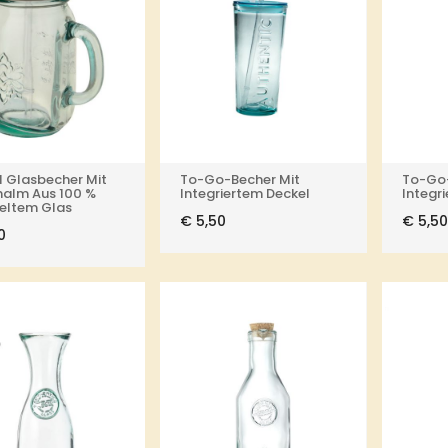
l Glasbecher Mit
To-Go-Becher Mit
To-Go-
halm Aus 100 %
Integriertem Deckel
Integr
eltem Glas
€
5,50
€
5,50
0