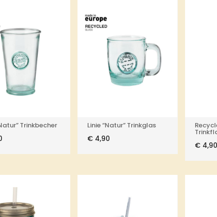
“Natur” Trinkbecher
Linie “Natur” Trinkglas
Recycl
Trinkf
0
€
4,90
€
4,9