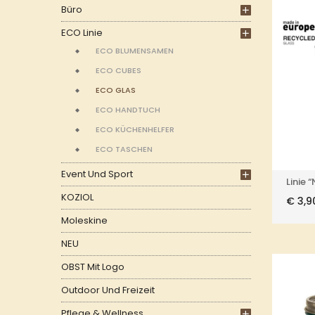
Büro
ECO Linie
ECO BLUMENSAMEN
ECO CUBES
ECO GLAS
ECO HANDTUCH
ECO KÜCHENHELFER
ECO TASCHEN
Event Und Sport
Linie 
KOZIOL
€
3,9
Moleskine
NEU
OBST Mit Logo
Outdoor Und Freizeit
Pflege & Wellness