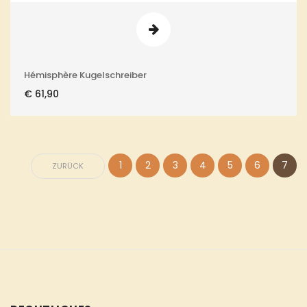
Hémisphère Kugelschreiber
€
61,90
1
2
3
4
5
6
7
ZURÜCK