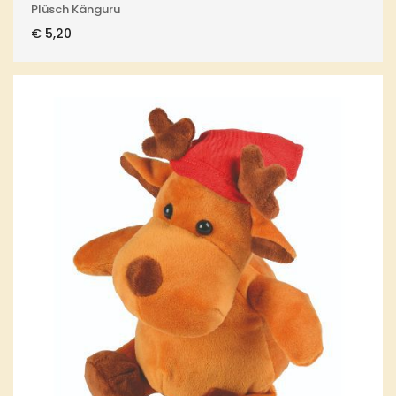
Plüsch Känguru
€
5,20