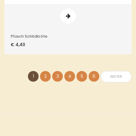
Plüsch Schildkröte
€
4,40
1
2
3
4
5
6
WEITER