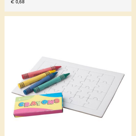
€
0,68