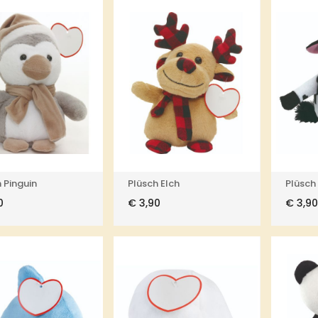
 Pinguin
Plüsch Elch
Plüsch
0
€
3,90
€
3,90