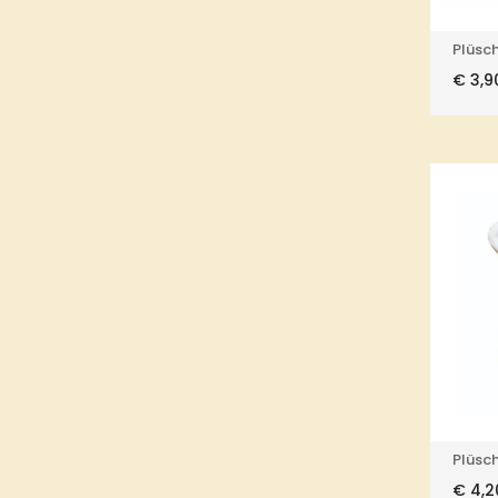
Plüsch
€
3,9
Plüsc
€
4,2