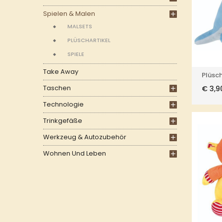
Spielen & Malen
MALSETS
PLÜSCHARTIKEL
SPIELE
Take Away
Plüsch
Taschen
€
3,9
Technologie
Trinkgefäße
Werkzeug & Autozubehör
Wohnen Und Leben