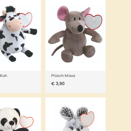
 Kuh
Plüsch Maus
€
3,90