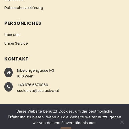
Datenschutzerklärung
PERSÖNLICHES
Über uns
Unser Service
KONTAKT
Nibelungengasse 1-3
1010 Wien
+43 676 6679866
esclusiva@esclusiva.at
Diese Website benutzt Cookies, um die bestmögliche
Erfahrung zu bieten. Wenn du die Website weiter nutzt, gehen
wir von deinem Einverständnis aus.
COPYRIGHT © ESCLUSIVA