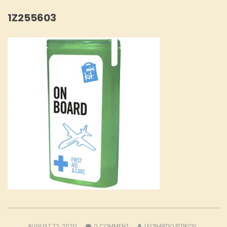
1Z255603
AUGUST 22, 2020
0
COMMENT
LEONARDO PITIKOV