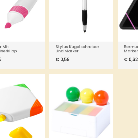
r Mit
Stylus Kugelschreiber
Bermud
inerklipp
Und Marker
Marker
5
€
0,58
€
0,62