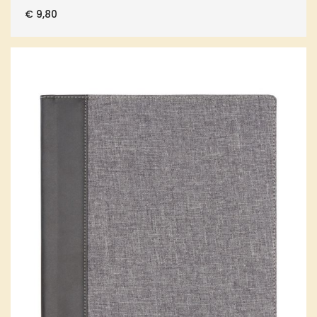
€
9,80