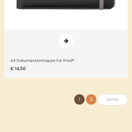
A4 Dokumentenmappe Für IPad®
€
14,50
1
2
WEITER