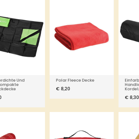
rdichte Und
Polar Fleece Decke
Einfar
kompakte
Handli
€
8,20
ickdecke
Kordel
0
€
8,30