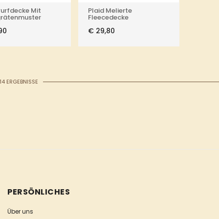
urfdecke Mit
Plaid Melierte
grätenmuster
Fleecedecke
90
€
29,80
 14 ERGEBNISSE
PERSÖNLICHES
Über uns