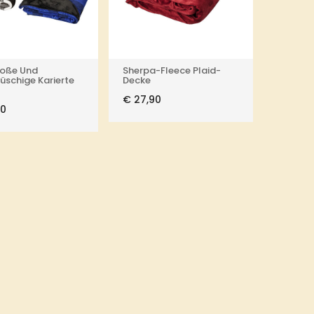
oße Und
Sherpa-Fleece Plaid-
üschige Karierte
Decke
€
27,90
0