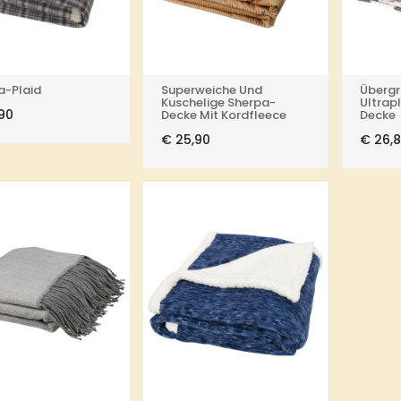
a-Plaid
Superweiche Und
Übergr
Kuschelige Sherpa-
Ultrapl
90
Decke Mit Kordfleece
Decke
€
25,90
€
26,8