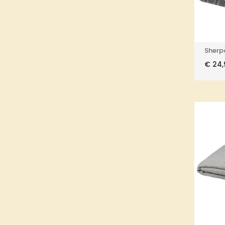
Sherp
€
24,