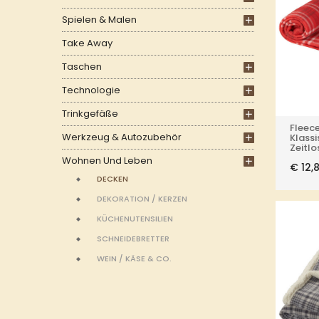
Spielen & Malen
Take Away
Taschen
Technologie
Trinkgefäße
Fleece
Werkzeug & Autozubehör
Klass
Zeitl
Wohnen Und Leben
€
12,
DECKEN
DEKORATION / KERZEN
KÜCHENUTENSILIEN
SCHNEIDEBRETTER
WEIN / KÄSE & CO.