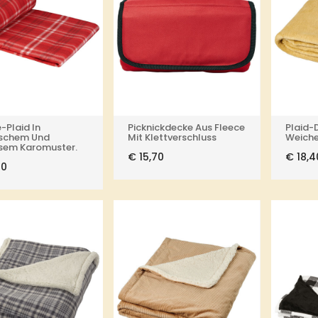
-Plaid In
Picknickdecke Aus Fleece
Plaid-
ischem Und
Mit Klettverschluss
Weiche
osem Karomuster.
€
15,70
€
18,4
80