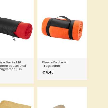
bige Decke Mit
Fleece Decke Mit
chem Beutel Und
Trageband
zugverschluss
€
8,40