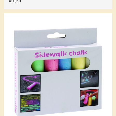
€
0,60