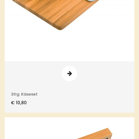
3tlg. Käseset
€
10,80