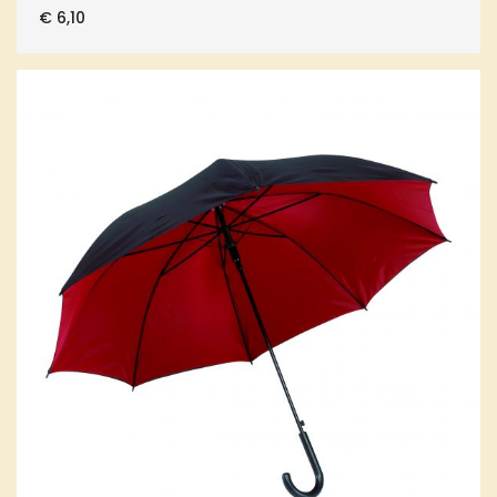
€
6,10