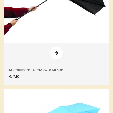
Sturmschirm TORNADO, Ø131 Cm
€
7,10