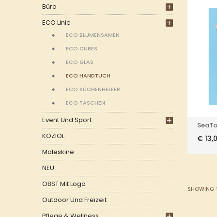
Büro
ECO Linie
ECO BLUMENSAMEN
ECO CUBES
ECO GLAS
ECO HANDTUCH
ECO KÜCHENHELFER
ECO TASCHEN
Event Und Sport
SeaTo
KOZIOL
€
13,
Moleskine
NEU
OBST Mit Logo
SHOWING T
Outdoor Und Freizeit
Pflege & Wellness