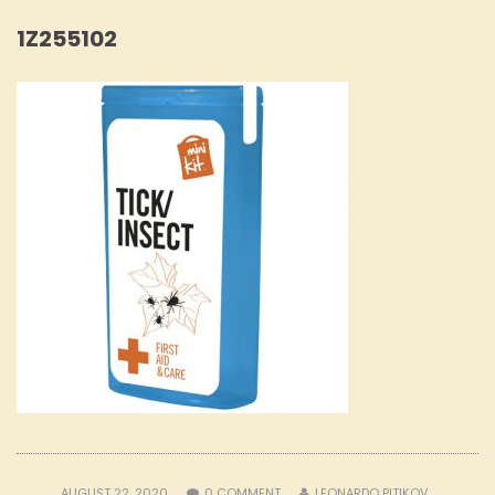
1Z255102
AUGUST 22, 2020
0
COMMENT
LEONARDO PITIKOV