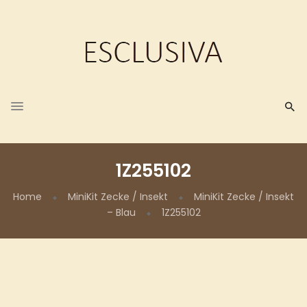
1Z255102
Home
MiniKit Zecke / Insekt
MiniKit Zecke / Insekt
– Blau
1Z255102