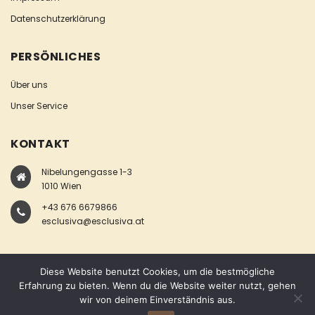
Datenschutzerklärung
PERSÖNLICHES
Über uns
Unser Service
KONTAKT
Nibelungengasse 1-3
1010 Wien
+43 676 6679866
esclusiva@esclusiva.at
Diese Website benutzt Cookies, um die bestmögliche
Erfahrung zu bieten. Wenn du die Website weiter nutzt, gehen
wir von deinem Einverständnis aus.
COPYRIGHT © ESCLUSIVA