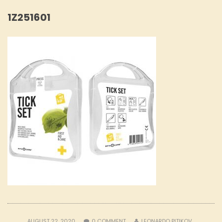
1Z251601
AUGUST 22, 2020
0
COMMENT
LEONARDO PITIKOV