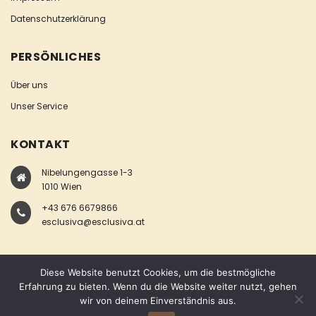
Datenschutzerklärung
PERSÖNLICHES
Über uns
Unser Service
KONTAKT
Nibelungengasse 1-3
1010 Wien
+43 676 6679866
esclusiva@esclusiva.at
Diese Website benutzt Cookies, um die bestmögliche
Erfahrung zu bieten. Wenn du die Website weiter nutzt, gehen
wir von deinem Einverständnis aus.
COPYRIGHT © ESCLUSIVA