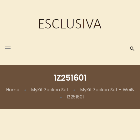
1Z251601
Home
MyKit Zecken Set
MyKit Zecken Set – Weiß
1Z251601