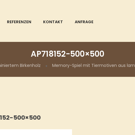
REFERENZEN
KONTAKT
ANFRAGE
AP718152-500×500
iniertem Birkenholz
Memory-Spiel mit Tiermotiven aus lami
8152-500×500