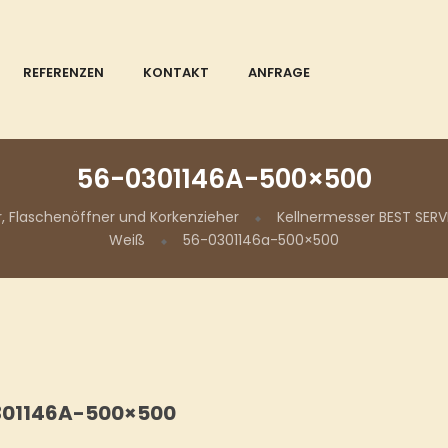
REFERENZEN
KONTAKT
ANFRAGE
56-0301146A-500×500
, Flaschenöffner und Korkenzieher
Kellnermesser BEST SERV
Weiß
56-0301146a-500×500
301146A-500×500