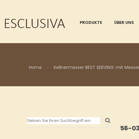
PRODUKTE
ÜBER UNS
Home
Kellnermesser BEST SERVING: mit Messer
56-0