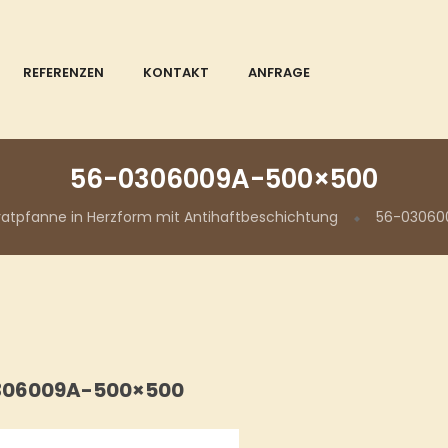
REFERENZEN
KONTAKT
ANFRAGE
56-0306009A-500×500
ratpfanne in Herzform mit Antihaftbeschichtung
56-03060
306009A-500×500