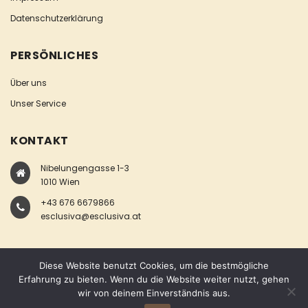
Datenschutzerklärung
PERSÖNLICHES
Über uns
Unser Service
KONTAKT
Nibelungengasse 1-3
1010 Wien
+43 676 6679866
esclusiva@esclusiva.at
Diese Website benutzt Cookies, um die bestmögliche
Erfahrung zu bieten. Wenn du die Website weiter nutzt, gehen
wir von deinem Einverständnis aus.
COPYRIGHT © ESCLUSIVA