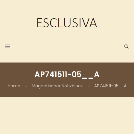
AP741511-05__A
Home
Magnetischer Notizblock
AP741511-05__A