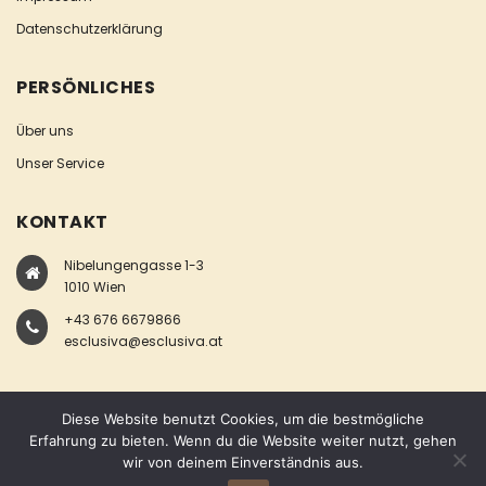
Datenschutzerklärung
PERSÖNLICHES
Über uns
Unser Service
KONTAKT
Nibelungengasse 1-3
1010 Wien
+43 676 6679866
esclusiva@esclusiva.at
Diese Website benutzt Cookies, um die bestmögliche
Erfahrung zu bieten. Wenn du die Website weiter nutzt, gehen
wir von deinem Einverständnis aus.
COPYRIGHT © ESCLUSIVA