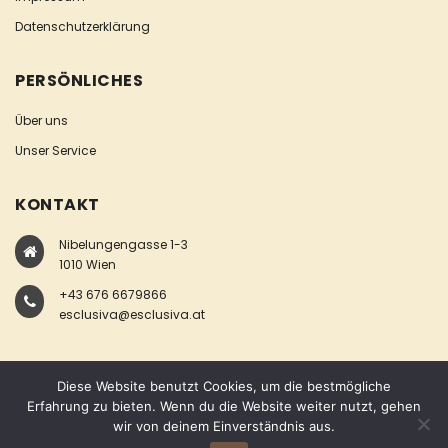
Datenschutzerklärung
PERSÖNLICHES
Über uns
Unser Service
KONTAKT
Nibelungengasse 1-3
1010 Wien
+43 676 6679866
esclusiva@esclusiva.at
Diese Website benutzt Cookies, um die bestmögliche
Erfahrung zu bieten. Wenn du die Website weiter nutzt, gehen
wir von deinem Einverständnis aus.
COPYRIGHT © ESCLUSIVA