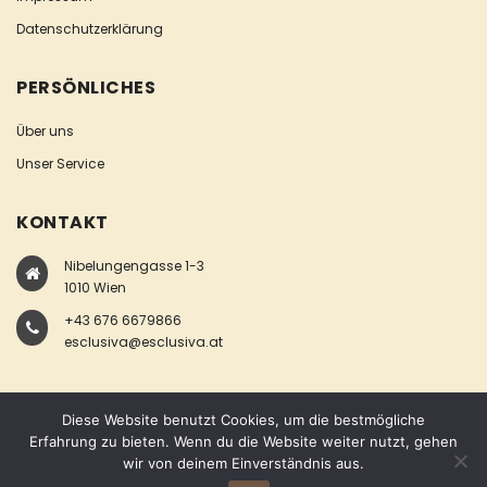
Datenschutzerklärung
PERSÖNLICHES
Über uns
Unser Service
KONTAKT
Nibelungengasse 1-3
1010 Wien
+43 676 6679866
esclusiva@esclusiva.at
Diese Website benutzt Cookies, um die bestmögliche
Erfahrung zu bieten. Wenn du die Website weiter nutzt, gehen
wir von deinem Einverständnis aus.
COPYRIGHT © ESCLUSIVA