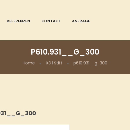
REFERENZEN
KONTAKT
ANFRAGE
P610.931__G_300
Home
X3.1 Stift
p610.931__g_300
.931__G_300