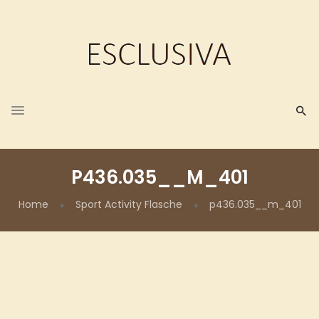
P436.035__M_401
Home
Sport Activity Flasche
p436.035__m_401