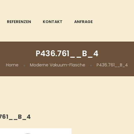
REFERENZEN
KONTAKT
ANFRAGE
P436.761__B_4
Home
Moderne Vakuum-Flasche
P436.761__B_4
.761__B_4