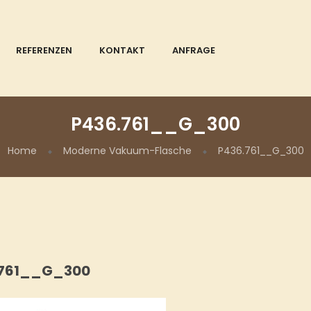
REFERENZEN
KONTAKT
ANFRAGE
P436.761__G_300
Home
Moderne Vakuum-Flasche
P436.761__G_300
.761__G_300