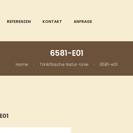
REFERENZEN
KONTAKT
ANFRAGE
6581-E01
Home
Trinkflasche Natur-Linie
6581-e01
E01