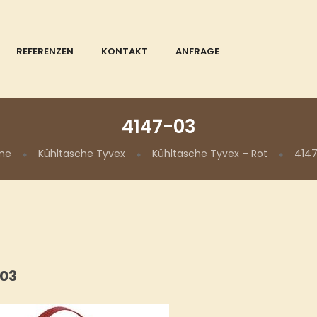
REFERENZEN
KONTAKT
ANFRAGE
4147-03
me
Kühltasche Tyvex
Kühltasche Tyvex – Rot
414
03