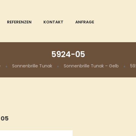
REFERENZEN
KONTAKT
ANFRAGE
5924-05
e
Sonnenbrille Tunak
Sonnenbrille Tunak – Gelb
59
-05