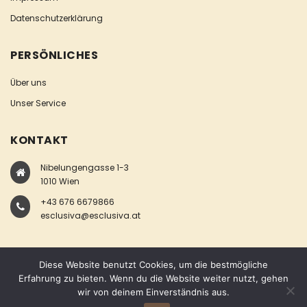
Datenschutzerklärung
PERSÖNLICHES
Über uns
Unser Service
KONTAKT
Nibelungengasse 1-3
1010 Wien
+43 676 6679866
esclusiva@esclusiva.at
Diese Website benutzt Cookies, um die bestmögliche
Erfahrung zu bieten. Wenn du die Website weiter nutzt, gehen
wir von deinem Einverständnis aus.
COPYRIGHT © ESCLUSIVA