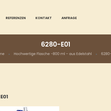
REFERENZEN
KONTAKT
ANFRAGE
6280-E01
me
Hochwertige Flasche -800 ml – aus Edelstahl
6280
E01