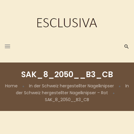
SAK_8_2050__B3_CB
Home
In der Schweiz hergestellter Nagelknipser
In
der Schweiz hergestellter Nagelknipser – Rot
SAK_8_2050__B3_CB