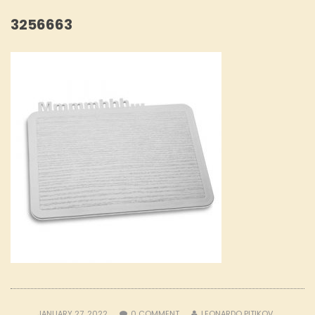
3256663
JANUARY 27, 2022
0
COMMENT
LEONARDO PITIKOV