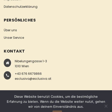
Datenschutzerklärung
PERSÖNLICHES
Über uns
Unser Service
KONTAKT
Nibelungengasse 1-3
1010 Wien
+43 676 6679866
esclusiva@esclusiva.at
Diese Website benutzt Cookies, um die bestmögliche
Erfahrung zu bieten. Wenn du die Website weiter nutzt, gehen
wir von deinem Einverständnis aus.
COPYRIGHT © ESCLUSIVA