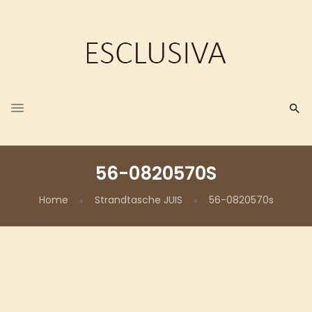
56-0820570S
Home
Strandtasche JUIS
56-0820570s