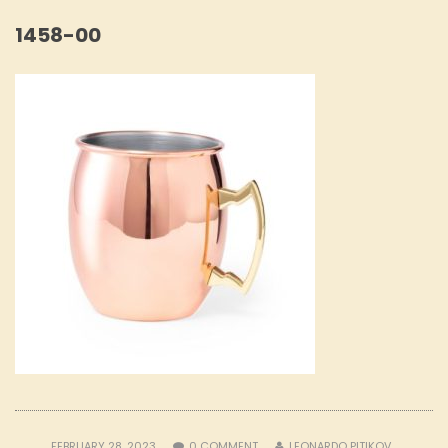
1458-00
FEBRUARY 28, 2023
0
COMMENT
LEONARDO PITIKOV