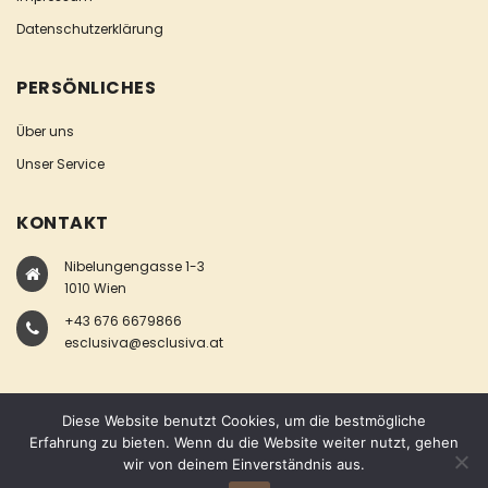
Datenschutzerklärung
PERSÖNLICHES
Über uns
Unser Service
KONTAKT
Nibelungengasse 1-3
1010 Wien
+43 676 6679866
esclusiva@esclusiva.at
Diese Website benutzt Cookies, um die bestmögliche
Erfahrung zu bieten. Wenn du die Website weiter nutzt, gehen
wir von deinem Einverständnis aus.
COPYRIGHT © ESCLUSIVA