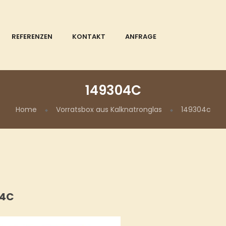
REFERENZEN
KONTAKT
ANFRAGE
149304C
Home
Vorratsbox aus Kalknatronglas
149304c
04C