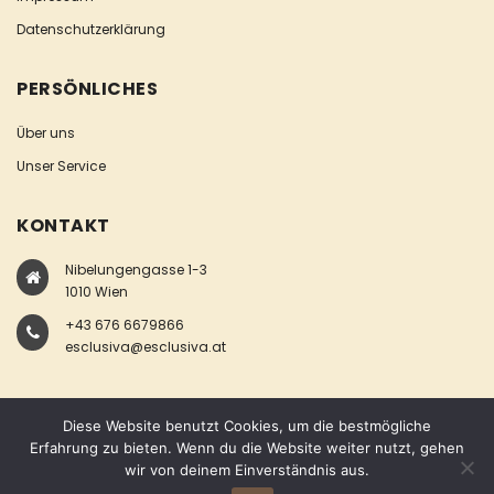
Datenschutzerklärung
PERSÖNLICHES
Über uns
Unser Service
KONTAKT
Nibelungengasse 1-3
1010 Wien
+43 676 6679866
esclusiva@esclusiva.at
Diese Website benutzt Cookies, um die bestmögliche
Erfahrung zu bieten. Wenn du die Website weiter nutzt, gehen
wir von deinem Einverständnis aus.
COPYRIGHT © ESCLUSIVA