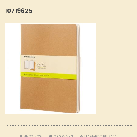
10719625
JUNE 22, 2020
0
COMMENT
LEONARDO PITIKOV