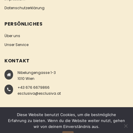
Datenschutzerklärung
PERSÖNLICHES
Über uns
Unser Service
KONTAKT
Nibelungengasse 1-3
1010 Wien
+43 676 6679866
esclusiva@esclusiva.at
Diese Website benutzt Cookies, um die bestmögliche
Erfahrung zu bieten. Wenn du die Website weiter nutzt, gehen
wir von deinem Einverständnis aus.
COPYRIGHT © ESCLUSIVA