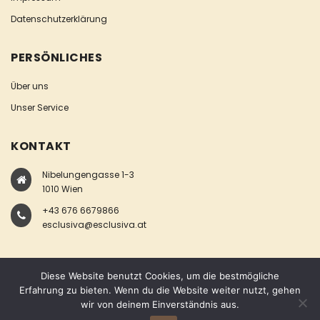
Datenschutzerklärung
PERSÖNLICHES
Über uns
Unser Service
KONTAKT
Nibelungengasse 1-3
1010 Wien
+43 676 6679866
esclusiva@esclusiva.at
Diese Website benutzt Cookies, um die bestmögliche
Erfahrung zu bieten. Wenn du die Website weiter nutzt, gehen
wir von deinem Einverständnis aus.
COPYRIGHT © ESCLUSIVA