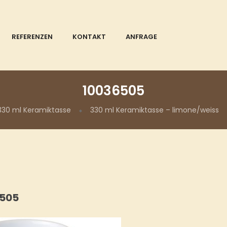
REFERENZEN
KONTAKT
ANFRAGE
10036505
330 ml Keramiktasse
330 ml Keramiktasse – limone/weiss
6505