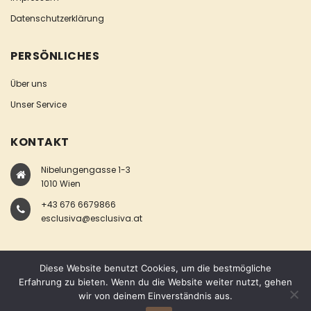
Datenschutzerklärung
PERSÖNLICHES
Über uns
Unser Service
KONTAKT
Nibelungengasse 1-3
1010 Wien
+43 676 6679866
esclusiva@esclusiva.at
Diese Website benutzt Cookies, um die bestmögliche
Erfahrung zu bieten. Wenn du die Website weiter nutzt, gehen
wir von deinem Einverständnis aus.
COPYRIGHT © ESCLUSIVA