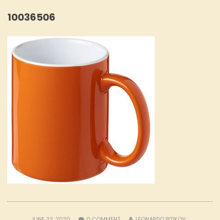
10036506
JUNE 22, 2020
0
COMMENT
LEONARDO PITIKOV