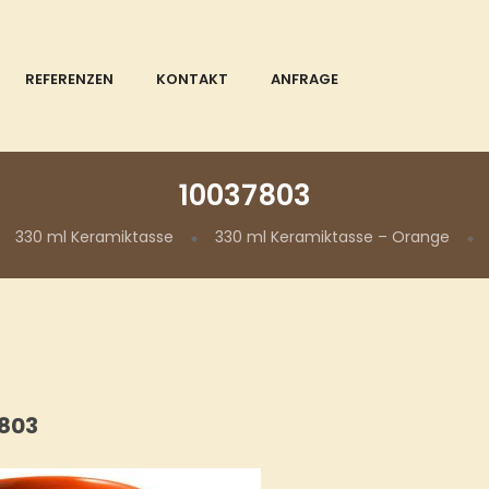
REFERENZEN
KONTAKT
ANFRAGE
10037803
330 ml Keramiktasse
330 ml Keramiktasse – Orange
803