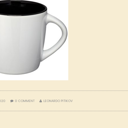
2020
0
COMMENT
LEONARDO PITIKOV