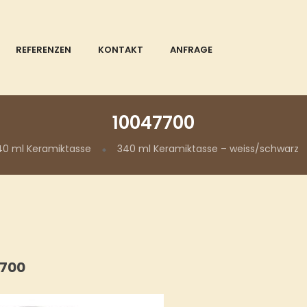
REFERENZEN
KONTAKT
ANFRAGE
10047700
40 ml Keramiktasse
340 ml Keramiktasse – weiss/schwarz
7700