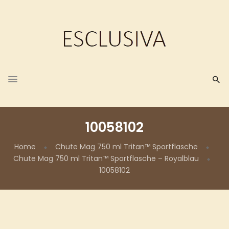
10058102
Home
Chute Mag 750 ml Tritan™ Sportflasche
Chute Mag 750 ml Tritan™ Sportflasche – Royalblau
10058102