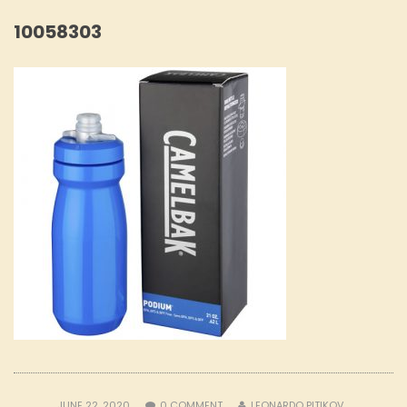
10058303
JUNE 22, 2020
0
COMMENT
LEONARDO PITIKOV