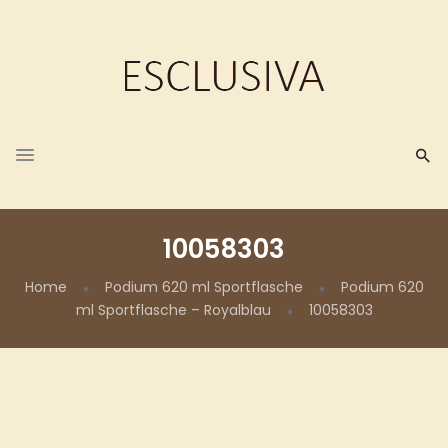
10058303
Home
Podium 620 ml Sportflasche
Podium 620
ml Sportflasche – Royalblau
10058303