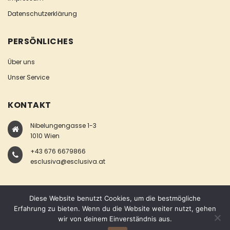
Datenschutzerklärung
PERSÖNLICHES
Über uns
Unser Service
KONTAKT
Nibelungengasse 1-3
1010 Wien
+43 676 6679866
esclusiva@esclusiva.at
Diese Website benutzt Cookies, um die bestmögliche
Erfahrung zu bieten. Wenn du die Website weiter nutzt, gehen
wir von deinem Einverständnis aus.
COPYRIGHT © ESCLUSIVA