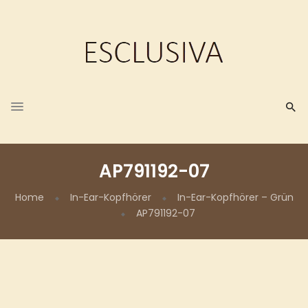
AP791192-07
Home
In-Ear-Kopfhörer
In-Ear-Kopfhörer – Grün
AP791192-07