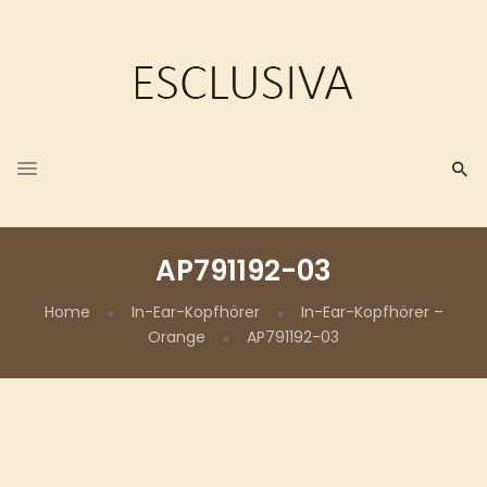
AP791192-03
Home
In-Ear-Kopfhörer
In-Ear-Kopfhörer –
Orange
AP791192-03