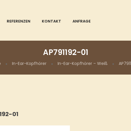
REFERENZEN
KONTAKT
ANFRAGE
AP791192-01
e
In-Ear-Kopfhörer
In-Ear-Kopfhörer – Weiß
AP791
192-01