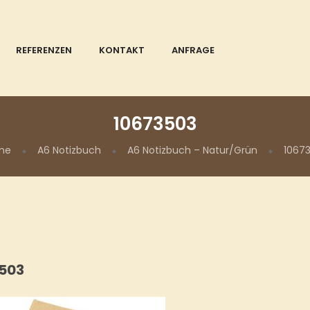
REFERENZEN
KONTAKT
ANFRAGE
10673503
me
A6 Notizbuch
A6 Notizbuch – Natur/Grün
1067
503